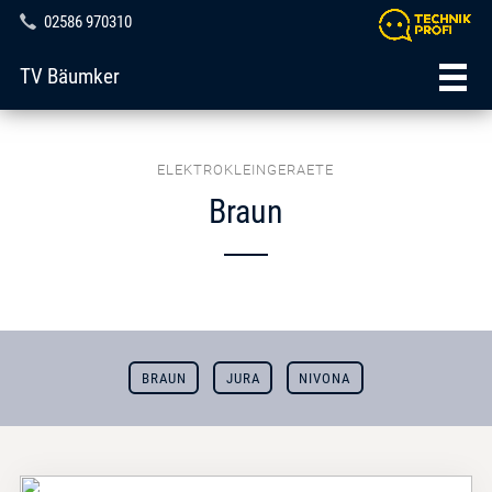
02586 970310
TV Bäumker
ELEKTROKLEINGERAETE
Braun
BRAUN
JURA
NIVONA